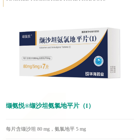
缬氨悦®缬沙坦氨氯地平片（I）
每片含缬沙坦 80 mg，氨氯地平 5 mg