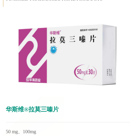
华斯维®拉莫三嗪片
50 mg、100mg