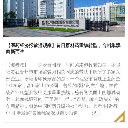
【医药经济报前沿观察】昔日原料药重镇转型，台州集群
向新而生
【编者按】 这次台州行，时间紧凑但收获颇丰，本报
记者在台州市市场监管局相关同志的带队下调研了多家头
部企业。令记者印象最深的是：一个地级市有规上医药企
业126家，含19家上市公司，曾经的原料药主产地，在传
统产业转型升级中克服重重挑战，总有逆流而上的那种韧
劲，就像钱塘江的“三叉潮”一样，“弄潮儿偏向涛头立”的
创新精神，就是中国医药升级的核心动力。且看本报“行
中国·看发展”最新独家深度调研报道。 观...