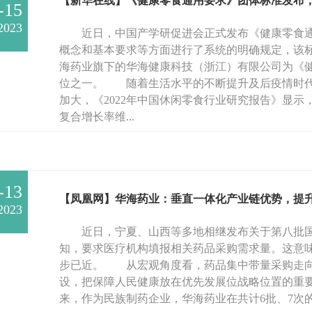
【新华在线】《健康零食通用要求》团体标准发布
-15
2023
近日，中国产学研促进会正式发布《健康零食通
概念和基本要求等方面进行了系统的明确规定，该标
海药业旗下的华海健康科技（浙江）有限公司为《
位之一。 随着生活水平的不断提升及后疫情时代
加大，《2022年中国休闲零食行业研究报告》显
复合增长率维...
-13
【凤凰网】华海药业：垂直一体化产业链优势，提
2023
近日，宁夏、山西等多地相继发布关于第八批国
知，要求医疗机构填报相关药品采购需求量。这意
步已近。 从宏观角度看，药品集中带量采购走向
设，把保障人民健康放在优先发展位战略位置的重
来，作为民族制药企业，华海药业在共计6批、7次的集