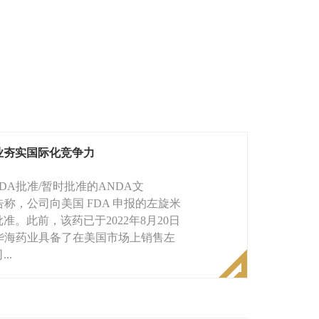
业夯实国际化竞争力
批准/暂时批准的ANDA文
告称，公司向美国 FDA 申报的左旋米
。此前，该药已于2022年8月20日
华海药业具备了在美国市场上销售左
..