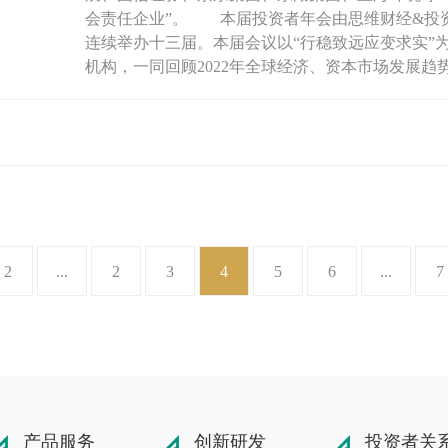
会责任企业”。 本届投资者年会由思维财经&投
连续举办十三届。本届会议以“行稳致远应变求实”为
机构，一同回顾2022年全球经济、资本市场发展趋势及
2
...
2
3
4
5
6
...
7
产品服务
创新研发
投资者关