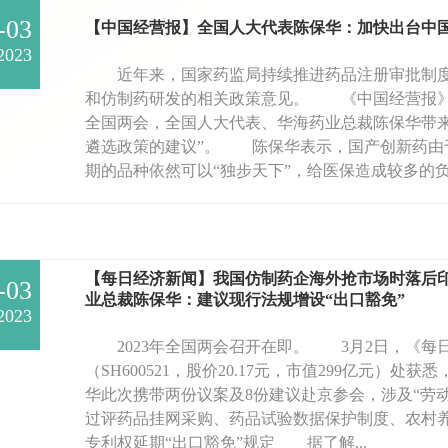
-03
【中国经营报】全国人大代表陈保华：加快出台中
2023
近年来，国家药监局持续推进药品注册审批制度
和仿制药研发的相关政策意见。 《中国经营报》记
全国两会，全国人大代表、华海药业总裁陈保华带来
遴选政策的建议”。 陈保华表示，国产创新药由
期的品种依然可以“独步天下”，给医保造成较多的负
【每日经济新闻】我国仿制药企海外抢市场时落后印
-03
业总裁陈保华：建议现行法规增设“出口豁免”
2023
2023年全国两会召开在即。 3月2日，《每
（SH600521，股价20.17元，市值299亿元）
华此次携带两份议案及8份建议赴京参会，涉及“劳
过评药品挂网采购、药品试验数据保护制度、农村
专利权延期“出口豁免”规定 据了解...