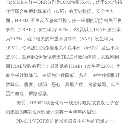
与pMMR人群中ORR分别为100.0%和85.4%，优于SoC含铂
化疗联合帕博利珠单抗（K药）的历史数据。安全性方
面，HB0025不良反应总体可控，任一级别的治疗相关不良
事件（TRAEs）发生率为98.1%，3级及以上TRAEs发生率
为59.3%，治疗相关的严重不良事件（SAE）发生率为
18.5%，任意级别的免疫相关不良事件（irAEs）发生率为
25.9%，观察到2例受试者因TRAE导致的停药，未观察到
因TRAE导致的死亡；最常见的TRAEs（发生率≥20%）为
血小板计数降低、白细胞计数降低、贫血、中性粒细胞计
数降低、脱发、虚弱、恶心、高脂血症、食欲减退、低白
蛋白血症、尿路感染。
据悉，HB0025联合化疗一线治疗晚期或复发性子宫
内膜癌的Ⅲ期临床试验计划将于今年年内启动。
PD-(L)1/VEGF双抗是当前最炙手可热的靶点之一。