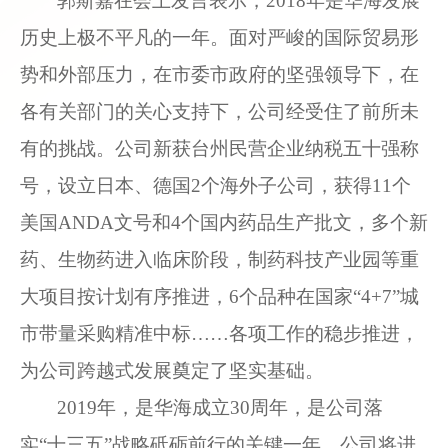
郭斯嘉在会上发言表示，
2018
年是华海发展
历史上极不平凡的一年。面对严峻的国际贸易形
势和外部压力，在市委市政府的坚强领导下，在
各有关部门的关心支持下，公司经受住了前所未
有的挑战。公司新获台州民营企业纳税五十强称
号，设立日本、德国
2
个海外子公司，获得
11
个
美国
ANDA
文号和
4
个国内药品生产批文，多个新
药、生物药进入临床阶段，制药科技产业园等重
大项目按计划有序推进，
6
个品种在国家“
4+7
”城
市带量采购精准中标……各项工作的稳步推进，
为公司跨越式发展奠定了坚实基础。
2019
年，是华海成立
30
周年，是公司落
实“十三五”战略砥砺前行的关键一年。公司将进