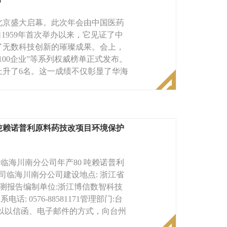
在北京盛大启幕。此次年会由中国医药
1959年首次举办以来，它见证了中
了无数科技创新的璀璨成果。会上，
100企业”等系列权威榜单正式发布。
度上升了6名。这一成绩不仅彰显了华海
吨赖诺普利原料药技改项目环境保护
临海川南分公司年产80 吨赖诺普利
司临海川南分公司建设地点: 浙江省
53监测报告编制单位:浙江博信数智科技
 0576-88581171管理部门:台
以以信函、电子邮件的方式，向台州