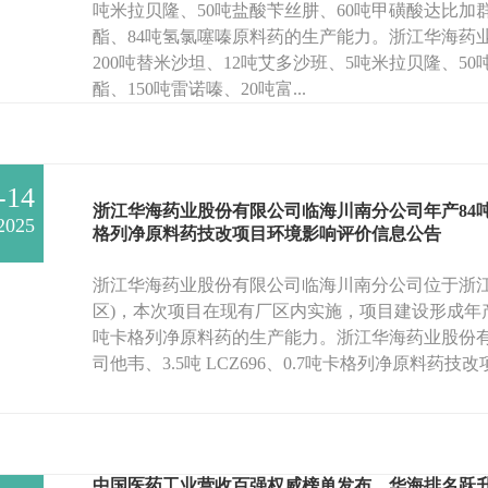
吨米拉贝隆、50吨盐酸苄丝肼、60吨甲磺酸达比加群
酯、84吨氢氯噻嗪原料药的生产能力。浙江华海药
200吨替米沙坦、12吨艾多沙班、5吨米拉贝隆、5
酯、150吨雷诺嗪、20吨富...
-14
浙江华海药业股份有限公司临海川南分公司年产84吨奥司他
2025
格列净原料药技改项目环境影响评价信息公告
浙江华海药业股份有限公司临海川南分公司位于浙江
区)，本次项目在现有厂区内实施，项目建设形成年产84吨
吨卡格列净原料药的生产能力。浙江华海药业股份有
司他韦、3.5吨 LCZ696、0.7吨卡格列净原料药技改项
中国医药工业营收百强权威榜单发布，华海排名跃