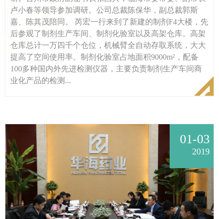
卢小春等领导参加调研。公司总裁陈保华，副总裁郭斯
嘉、陈其茂陪同。 芮宏一行来到了新建的制剂F4大楼，先
后参观了制剂生产车间、制剂化验室以及高架仓库。高架
仓库总计一万四千个仓位，机械臂全自动存取系统，大大
提高了空间使用率。制剂化验室占地面积9000m²，配备
100多种国内外先进检测仪器，主要负责制剂生产车间商
业化产品的检测...
01-03
2019