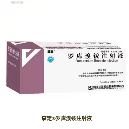
国外制剂
森定®罗库溴铵注射液