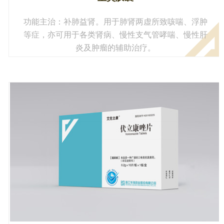
功能主治：补肺益肾。用于肺肾两虚所致咳喘、浮肿
等症，亦可用于各类肾病、慢性支气管哮喘、慢性肝
炎及肿瘤的辅助治疗。